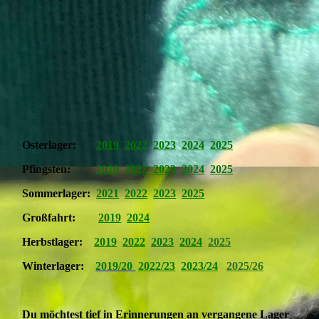
Osterlager:
2019
2022
2023
2024
2025
Pfingsten:
2019
2022
2023
2024
2025
Sommerlager:
2021
2022
2023
2025
Großfahrt:
2019
2024
Herbstlager:
2019
2022
2023
2024
2025
Winterlager:
2019/20
2022/23
2023/24
2025/26
Du möchtest tief in Erinnerungen an vergangene Lager